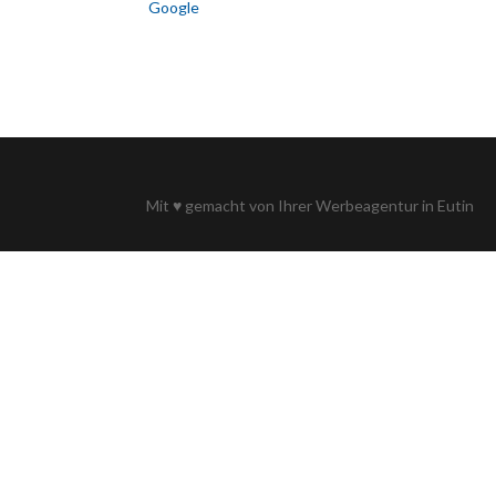
Google
Mit
♥
gemacht von Ihrer
Werbeagentur in Eutin