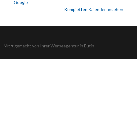
Google
Kompletten Kalender ansehen
Mit
♥
gemacht von Ihrer
Werbeagentur in Eutin