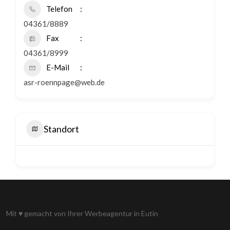
Telefon
04361/8889
Fax
04361/8999
E-Mail
asr-roennpage@web.de
Standort
Mit
♥
gemacht von Ihrer
Werbeagentur in Eutin