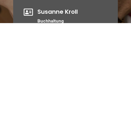
Susanne Kroll

Buchhaltung
Telefon: 04521 / 77 55 9-19
Fax: 04521 / 77 55 9-20
kroll@handwerk-oh.de