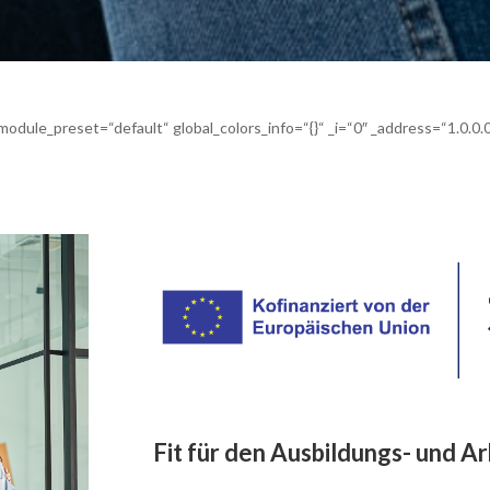
odule_preset=“default“ global_colors_info=“{}“ _i=“0″ _address=“1.0.0.0
Fit für den Ausbildungs- und A