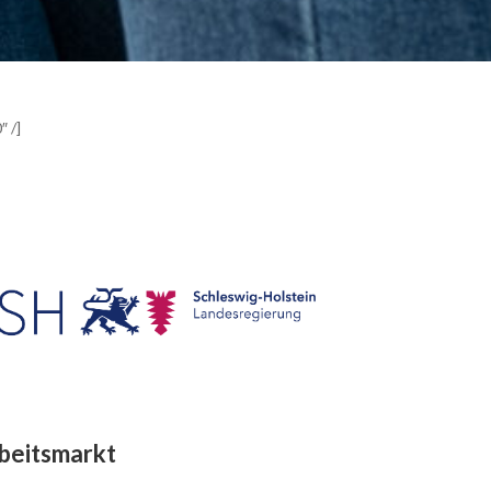
″ /]
rbeitsmarkt