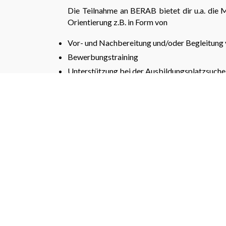
Die Teilnahme an BERAB bietet dir u.a. die M
Orientierung z.B. in Form von
Vor- und Nachbereitung und/oder Begleitung 
Bewerbungstraining
Unterstützung bei der Ausbildungsplatzsuche
individueller sozialpädagogischer Begleitung
zu erhalten.
Zeitlicher Umfang
Die Teilnahmedauer wird individuell abgesp
deiner Teilnahme am AVSH.
Ansprechpersonen
Wenn du dich angesprochen fühlst, wende dic
deine Schulleitung vor Ort
die Abteilungsleitung des AVSH