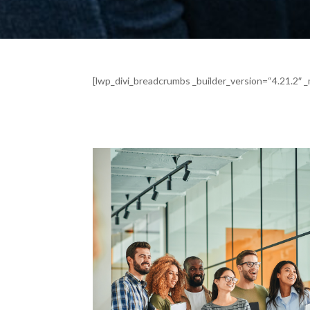
[lwp_divi_breadcrumbs _builder_version=“4.21.2″ _m