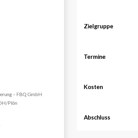
Zielgruppe
Termine
Kosten
izierung – FBQ GmbH
 OH/Plön
Abschluss
4