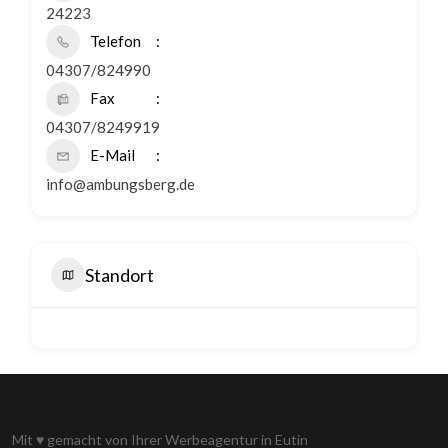
24223
Telefon
04307/824990
Fax
04307/8249919
E-Mail
info@ambungsberg.de
Standort
Mit
♥
gemacht von Ihrer
Werbeagentur in Eutin