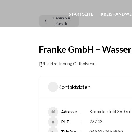
STARTSEITE
KREISHANDWE
Gehen Sie
Zurück
Franke GmbH – Wassers
Elektro-Innung Ostholstein
Kontaktdaten
Körnickerfeld 36, Grö
Adresse
23743
PLZ
04562/2665950
Telefon