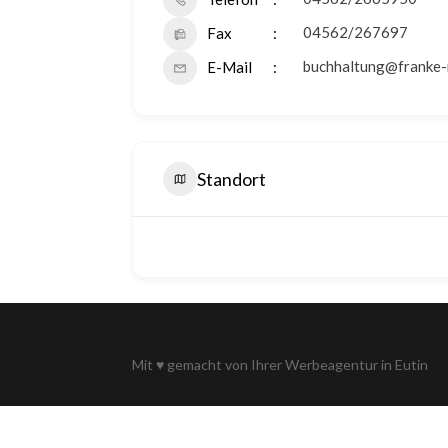
04562/267697
Fax
buchhaltung@franke-
E-Mail
Standort
Mit
♥
gemacht von Ihrer
Werbeagentur in Eutin