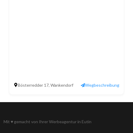
Bösterredder 17, Wankendorf
Wegbeschreibung
Mit
♥
gemacht von Ihrer
Werbeagentur in Eutin