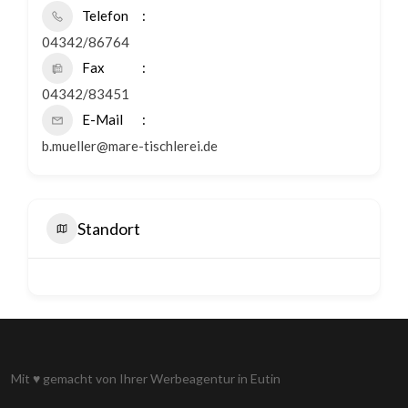
Telefon
04342/86764
Fax
04342/83451
E-Mail
b.mueller@mare-tischlerei.de
Standort
Mit
♥
gemacht von Ihrer
Werbeagentur in Eutin