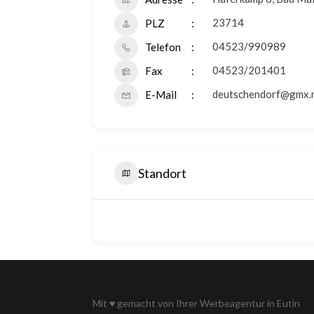
23714
PLZ
04523/990989
Telefon
04523/201401
Fax
deutschendorf@gmx.
E-Mail
Standort
Mit
♥
gemacht von Ihrer
Werbeagentur in Eutin