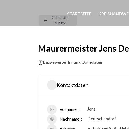
STARTSEITE
KREISHANDWE
Gehen Sie
Zurück
Maurermeister Jens D
Baugewerbe-Innung Ostholstein
Kontaktdaten
Jens
Vorname
Deutschendorf
Nachname
Haferkamp 8, Bad Mal
Adresse