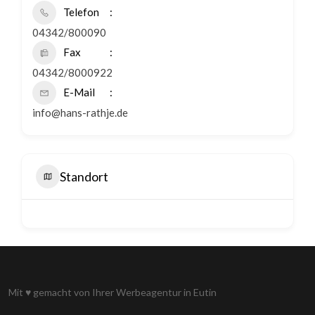
Telefon
04342/800090
Fax
04342/8000922
E-Mail
info@hans-rathje.de
Standort
Mit
♥
gemacht von Ihrer
Werbeagentur in Eutin