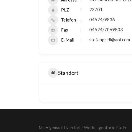
23701
PLZ
04524/9836
Telefon
04524/7069803
Fax
stefangrell@aol.com
E-Mail
Standort
Mit
♥
gemacht von Ihrer
Werbeagentur in Eutin