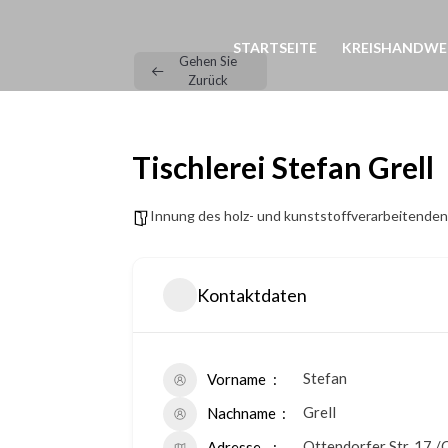
STARTSEITE
KREISHANDWE
Gehen Sie
Zurück
Tischlerei Stefan Grell
Innung des holz- und kunststoffverarbeitende
Kontaktdaten
Stefan
Vorname
Grell
Nachname
Ottendorfer Str. 17 /
Adresse