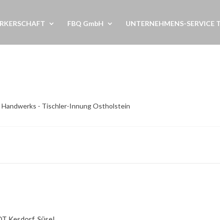
RKERSCHAFT
FBQ GmbH
UNTERNEHMENS-SERVICE 
n Handwerks - Tischler-Innung Ostholstein
OT Kesdorf, Süsel