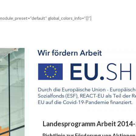
module_preset=“default“ global_colors_info=“{}“]
Landesprogramm Arbeit 2014-
Richtlinie zur Förderung von Aktione