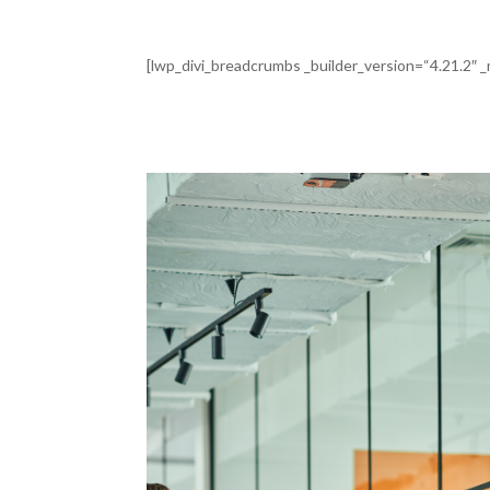
[lwp_divi_breadcrumbs _builder_version=“4.21.2″ _