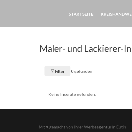
STARTSEITE
KREISHANDWE
Maler- und Lackierer-I
Filter
0
gefunden
Keine Inserate gefunden.
Mit
♥
gemacht von Ihrer
Werbeagentur in Eutin