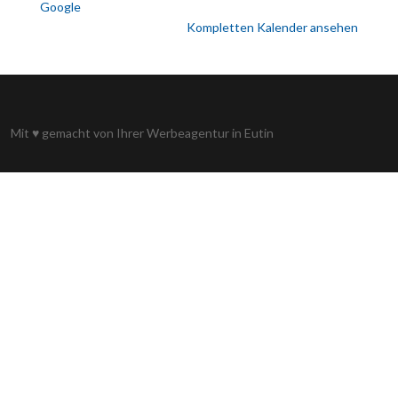
Google
Kompletten Kalender ansehen
Mit
♥
gemacht von Ihrer
Werbeagentur in Eutin