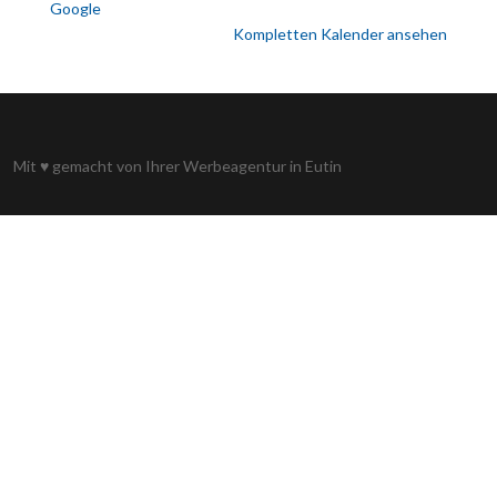
Google
Kompletten Kalender ansehen
Mit
♥
gemacht von Ihrer
Werbeagentur in Eutin