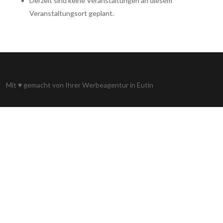
Derzeit sind keine Veranstaltungen an diesem
Veranstaltungsort geplant.
Mit
♥
gemacht von Ihrer
Werbeagentur in Eutin