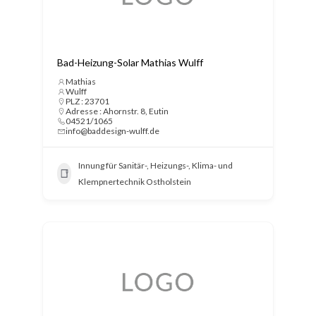
Bad-Heizung-Solar Mathias Wulff
Mathias
Wulff
PLZ : 23701
Adresse : Ahornstr. 8, Eutin
04521/1065
info@baddesign-wulff.de
Innung für Sanitär-, Heizungs-, Klima- und
Klempnertechnik Ostholstein