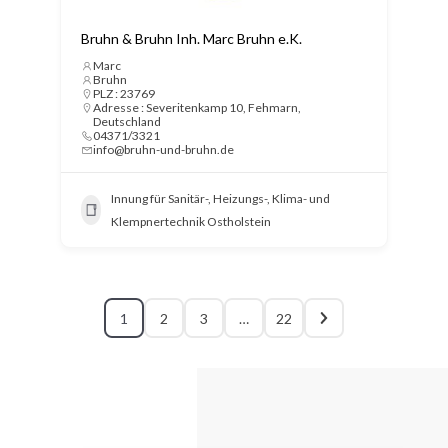
Bruhn & Bruhn Inh. Marc Bruhn e.K.
Marc
Bruhn
PLZ : 23769
Adresse : Severitenkamp 10, Fehmarn,
Deutschland
04371/3321
info@bruhn-und-bruhn.de
Innung für Sanitär-, Heizungs-, Klima- und
Klempnertechnik Ostholstein
1
2
3
…
22