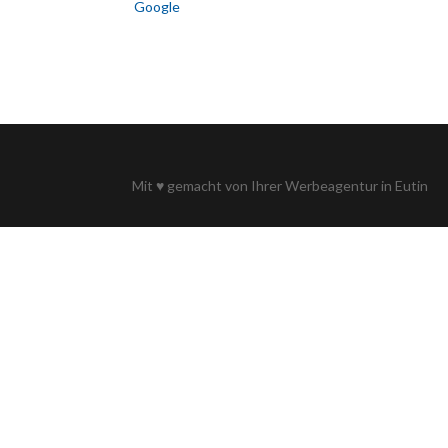
Google
Mit
♥
gemacht von Ihrer
Werbeagentur in Eutin